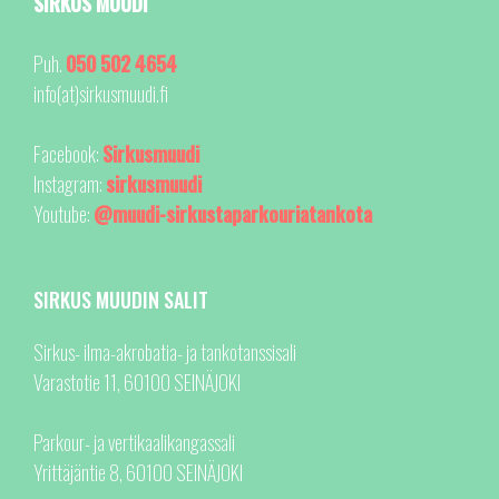
SIRKUS MUUDI
Puh.
050 502 4654
info(at)sirkusmuudi.fi
Facebook:
Sirkusmuudi
Instagram:
sirkusmuudi
Youtube:
@muudi-sirkustaparkouriatankota
SIRKUS MUUDIN SALIT
Sirkus- ilma-akrobatia- ja tankotanssisali
Varastotie 11, 60100 SEINÄJOKI
Parkour- ja vertikaalikangassali
Yrittäjäntie 8, 60100 SEINÄJOKI