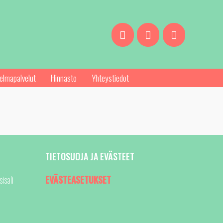
elmapalvelut
Hinnasto
Yhteystiedot
TIETOSUOJA JA EVÄSTEET
isali
EVÄSTEASETUKSET