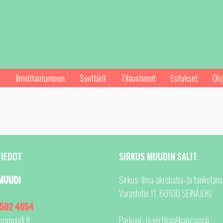
i
Ilmoittautuminen
Synttärit
Tilaustunnit
Esitykset
Ohj
TIEDOT
SIRKUS MUUDIN SALIT
MUUDI
Sirkus- ilma-akrobatia- ja tankotanss
Varastotie 11, 60100 SEINÄJOKI
 502 4654
kusmuudi.fi
Parkour- ja vertikaalikangassali