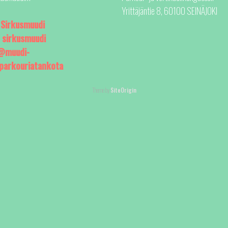
Yrittäjäntie 8, 60100 SEINÄJOKI
:
Sirkusmuudi
:
sirkusmuudi
@muudi-
aparkouriatankota
Theme by
SiteOrigin