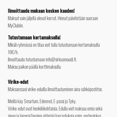
Ilmoittaudu mukaan kesken kauden!
Maksat vain jäljellä olevat kerrat. Hinnat päivitetään suoraan
MyClubiin.
Tutustumaan kertamaksulla!
Mikäli ryhmässä on tilaa voit tulla tutustumaan kertamaksulla
18€/h.
Ilmoittaudu tutustumaan info@sirkusmuudi.fi.
Maksu paikan päällä korttimaksulla.
Virike-edut
Maksaessasi virike-eduilla ilmoittautuminen aina sähköpostitse.
Meillä käy Smartum, Edenred, E-passi ja Tyky.
Virike-edut ovat henkilökohtaisia. Edulla voit maksaa omia sekä
sinun ja lapsesi/lapsien yhteisiä harrastuksia esim. perhesirkus.