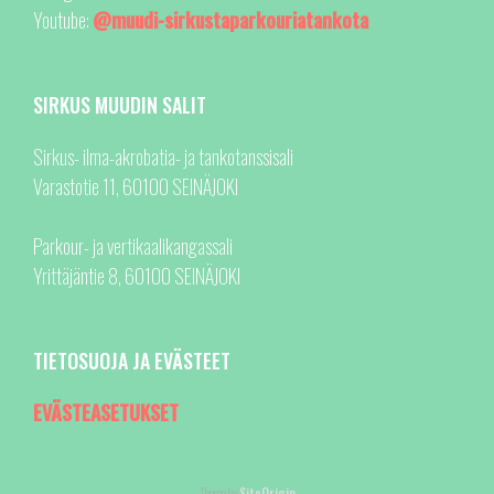
Youtube:
@muudi-sirkustaparkouriatankota
SIRKUS MUUDIN SALIT
Sirkus- ilma-akrobatia- ja tankotanssisali
Varastotie 11, 60100 SEINÄJOKI
Parkour- ja vertikaalikangassali
Yrittäjäntie 8, 60100 SEINÄJOKI
TIETOSUOJA JA EVÄSTEET
EVÄSTEASETUKSET
Theme by
SiteOrigin