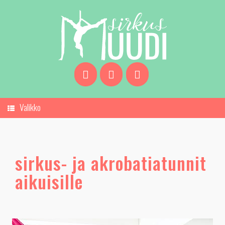
Skip
to
content
Valikko
sirkus- ja akrobatiatunnit
aikuisille